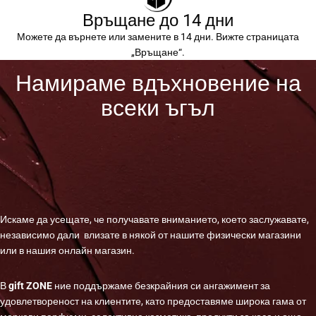
Връщане до 14 дни
Можете да върнете или замените в 14 дни. Вижте страницата
„Връщане“.
Намираме вдъхновение на
всеки ъгъл
Искаме да усещате, че получавате вниманието, което заслужавате,
независимо дали влизате в някой от нашите физически магазини
или в нашия онлайн магазин.
В
gift ZONE
ние поддържаме безкрайния си ангажимент за
удовлетвореност на клиентите, като предоставяме широка гама от