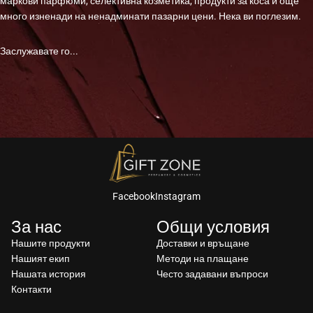
маркови парфюми, селективна козметика, продукти за коса и още
много изненади на ненадминати пазарни цени. Нека ви поглезим.
Заслужавате го...
Facebook
Instagram
За нас
Общи условия
Нашите продукти
Доставки и връщане
Нашият екип
Методи на плащане
Нашата история
Често задавани въпроси
Контакти