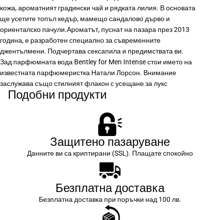
кожа, ароматният градински чай и рядката лилия. В основата
ще усетите топъл кедър, мамещо сандалово дърво и
ориенталско пачули.Ароматът, пуснат на пазара през 2013
година, е разработен специално за съвременните
джентълмени. Подчертава сексапила и предимствата ви.
Зад парфюмната вода Bentley for Men Intense стои името на
известната парфюмеристка Натали Лорсон. Внимание
заслужава също стилният флакон с усещане за лукс
Подобни продукти
Защитено пазаруване
Данните ви са криптирани (SSL). Плащате спокойно
Безплатна доставка
Безплатна доставка при поръчки над 100 лв.