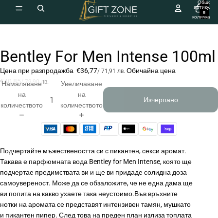
Общо
артикули
в
количката:
0
Bentley For Men Intense 100ml
Отваряне
на
Цена при разпродажба
€36,77
Обичайна цена
/
71,91 лв.
изображението
€40,85
/
79,90 лв.
Намаляване
Увеличаване
на
на
на
цял
Изчерпано
количеството
количеството
екран
Подчертайте мъжествеността си с пикантен, секси аромат.
Такава е парфюмната вода Bentley for Men Intense, която ще
подчертае предимствата ви и ще ви придаде солидна доза
самоувереност. Може да се обзаложите, че не една дама ще
ви попита на какво ухаете така неустоимо.Във връхните
нотки на аромата се представят интензивен тамян, мушкато
и пикантен пипер. След това на преден план излиза топлата