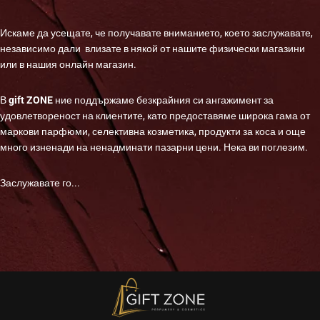
Искаме да усещате, че получавате вниманието, което заслужавате,
независимо дали влизате в някой от нашите физически магазини
или в нашия онлайн магазин.
В
gift ZONE
ние поддържаме безкрайния си ангажимент за
удовлетвореност на клиентите, като предоставяме широка гама от
маркови парфюми, селективна козметика, продукти за коса и още
много изненади на ненадминати пазарни цени. Нека ви поглезим.
Заслужавате го...